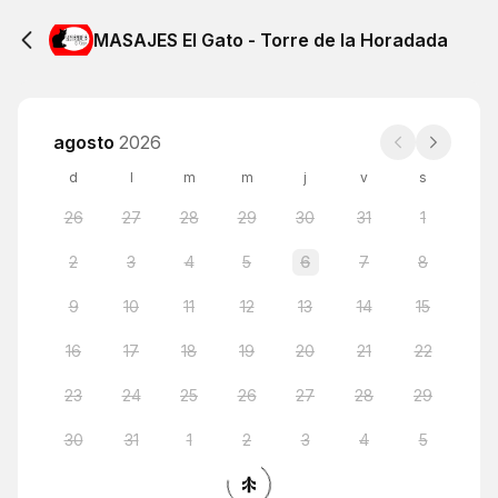
MASAJES El Gato - Torre de la Horadada
agosto
2026
d
l
m
m
j
v
s
26
27
28
29
30
31
1
2
3
4
5
6
7
8
9
10
11
12
13
14
15
16
17
18
19
20
21
22
23
24
25
26
27
28
29
30
31
1
2
3
4
5