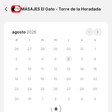
MASAJES El Gato - Torre de la Horadada
agosto
2026
d
l
m
m
j
v
s
26
27
28
29
30
31
1
2
3
4
5
6
7
8
9
10
11
12
13
14
15
16
17
18
19
20
21
22
23
24
25
26
27
28
29
30
31
1
2
3
4
5