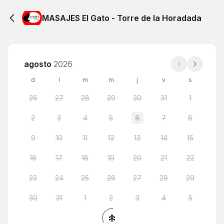
MASAJES El Gato - Torre de la Horadada
agosto
2026
d
l
m
m
j
v
s
26
27
28
29
30
31
1
2
3
4
5
6
7
8
9
10
11
12
13
14
15
16
17
18
19
20
21
22
23
24
25
26
27
28
29
30
31
1
2
3
4
5