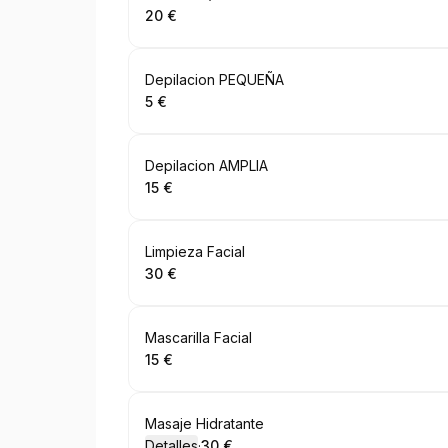
20 €
.
Precio
:
Reservar
Depilacion PEQUEÑA
5 €
.
Precio
:
Reservar
Depilacion AMPLIA
15 €
.
Precio
:
Reservar
Limpieza Facial
30 €
.
Precio
:
Reservar
Mascarilla Facial
15 €
.
Precio
:
Reservar
Masaje Hidratante
Detalles
·
30 €