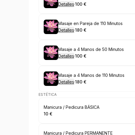
Detalles
·
100 €
.
Precio
:
Reservar
Masaje en Pareja de 110 Minutos
Detalles
·
180 €
.
Precio
:
Reservar
Masaje a 4 Manos de 50 Minutos
Detalles
·
100 €
.
Precio
:
Reservar
Masaje a 4 Manos de 110 Minutos
Detalles
·
180 €
.
Precio
:
ESTÉTICA
Reservar
Manicura / Pedicura BÁSICA
10 €
.
Precio
:
Reservar
Manicura / Pedicura PERMANENTE