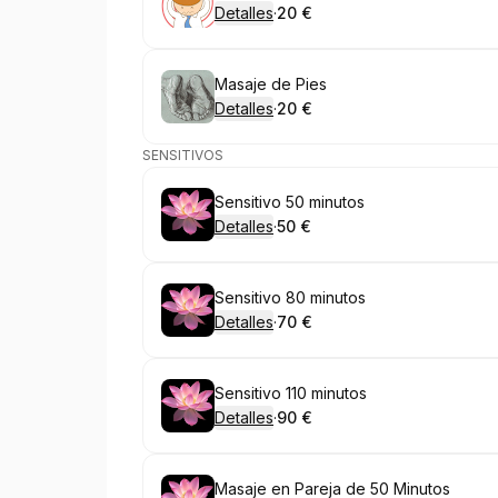
Detalles
·
20 €
.
Precio
:
Reservar
Masaje de Pies
Detalles
·
20 €
.
Precio
:
SENSITIVOS
Reservar
Sensitivo 50 minutos
Detalles
·
50 €
.
Precio
:
Reservar
Sensitivo 80 minutos
Detalles
·
70 €
.
Precio
:
Reservar
Sensitivo 110 minutos
Detalles
·
90 €
.
Precio
:
Reservar
Masaje en Pareja de 50 Minutos