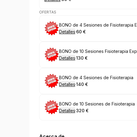
.
Precio
:
OFERTAS
Reservar
BONO de 4 Sesiones de Fisioterapia 
Detalles
·
60 €
.
Precio
:
Reservar
BONO de 10 Sesiones Fisioterapia Exp
Detalles
·
130 €
.
Precio
:
Reservar
BONO de 4 Sesiones de Fisioterapia
Detalles
·
140 €
.
Precio
:
Reservar
BONO de 10 Sesiones de Fisioterapia
Detalles
·
320 €
.
Precio
:
Acerca de