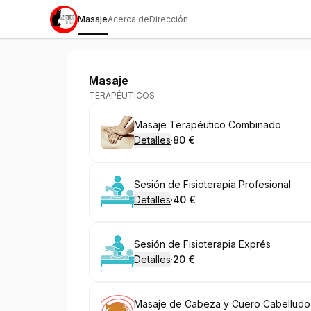
Masaje
Acerca de
Dirección
MASAJES El Gato - Torre de la Horadad
Masaje
TERAPÉUTICOS
Reservar
Masaje Terapéutico Combinado
Detalles
·
80 €
.
Precio
:
Reservar
Sesión de Fisioterapia Profesional
Detalles
·
40 €
.
Precio
:
Reservar
Sesión de Fisioterapia Exprés
Detalles
·
20 €
.
Precio
:
Reservar
Masaje de Cabeza y Cuero Cabelludo